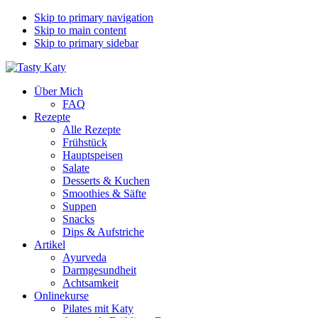
Skip to primary navigation
Skip to main content
Skip to primary sidebar
Über Mich
FAQ
Rezepte
Alle Rezepte
Frühstück
Hauptspeisen
Salate
Desserts & Kuchen
Smoothies & Säfte
Suppen
Snacks
Dips & Aufstriche
Artikel
Ayurveda
Darmgesundheit
Achtsamkeit
Onlinekurse
Pilates mit Katy