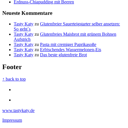
Erdnuss-Chiapudding mit Beeren
Neueste Kommentare
Tasty Katy
zu
Glutenfreier Sauerteigstarter selber ansetzen:
So geht`s
Tasty Katy
zu
Glutenfreies Maisbrot mit grünem Bohnen
Aufstrich
Tasty Katy
zu
Pasta mit cremiger Paprikasoße
Tasty Katy
zu
Erfrischendes Wassermelonen-Eis
Tasty Katy
zu
Das beste glutenfreie Brot
Footer
↑ back to top
www.tastykaty.de
Impressum