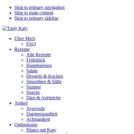
Skip to primary navigation
Skip to main content
Skip to primary sidebar
Über Mich
FAQ
Rezepte
Alle Rezepte
Frühstück
Hauptspeisen
Salate
Desserts & Kuchen
Smoothies & Säfte
Suppen
Snacks
Dips & Aufstriche
Artikel
Ayurveda
Darmgesundheit
Achtsamkeit
Onlinekurse
Pilates mit Katy