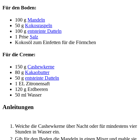
Für den Boden:
100
g
Mandeln
50
g
Kokosraspeln
100
g
entsteinte Datteln
1
Prise
Salz
Kokosöl zum Einfetten für die Förmchen
Für die Creme:
150
g
Cashewkerne
80
g
Kakaobutter
50
g
entsteinte Datteln
1
EL
Zitronensaft
120
g
Erdbeeren
50
ml
Wasser
Anleitungen
Weiche die Cashewkerne über Nacht oder für mindestens vier
Stunden in Wasser ein.
Gib für den Boden die Mandeln in einen Mixer und mahle sie