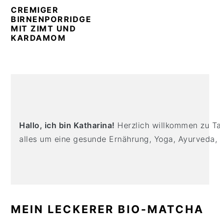
n
t
s
CREMIGER
a
e
i
BIRNENPORRIDGE
MIT ZIMT UND
v
n
d
KARDAMOM
i
t
e
g
b
a
a
PRIMARY
t
r
SIDEBAR
i
o
Hallo, ich bin Katharina!
Herzlich willkommen zu Tas
n
alles um eine gesunde Ernährung, Yoga, Ayurveda,
MEIN LECKERER BIO-MATCHA