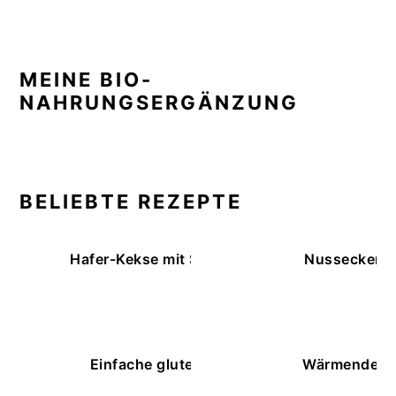
MEINE BIO-
NAHRUNGSERGÄNZUNG
BELIEBTE REZEPTE
Hafer-Kekse mit Schokoüberzug (ohne Backe
Nussecken – 
Einfache glutenfreie Buchweizenbrötchen
Wärmende K