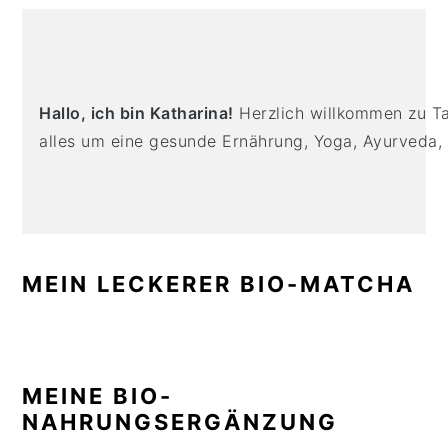
n
t
s
PRIMARY
a
e
i
SIDEBAR
v
n
d
i
t
e
Hallo, ich bin Katharina!
Herzlich willkommen zu Tas
g
b
alles um eine gesunde Ernährung, Yoga, Ayurveda,
a
a
t
r
i
o
n
MEIN LECKERER BIO-MATCHA
MEINE BIO-
NAHRUNGSERGÄNZUNG