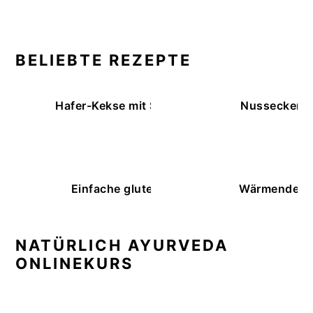
BELIEBTE REZEPTE
Hafer-Kekse mit Schokoüberzug (ohne Backe
Nussecken – 
Einfache glutenfreie Buchweizenbrötchen
Wärmende K
NATÜRLICH AYURVEDA
ONLINEKURS