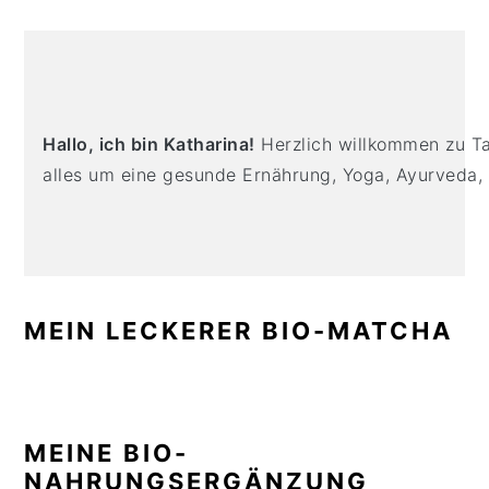
n
t
s
PRIMARY
a
e
i
v
n
d
SIDEBAR
i
t
e
g
b
Hallo, ich bin Katharina!
Herzlich willkommen zu Tas
a
a
alles um eine gesunde Ernährung, Yoga, Ayurveda,
t
r
i
o
n
MEIN LECKERER BIO-MATCHA
MEINE BIO-
NAHRUNGSERGÄNZUNG