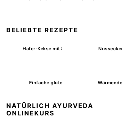
BELIEBTE REZEPTE
Hafer-Kekse mit Schokoüberzug (ohne Backe
Nussecken – 
Einfache glutenfreie Buchweizenbrötchen
Wärmende K
NATÜRLICH AYURVEDA
ONLINEKURS