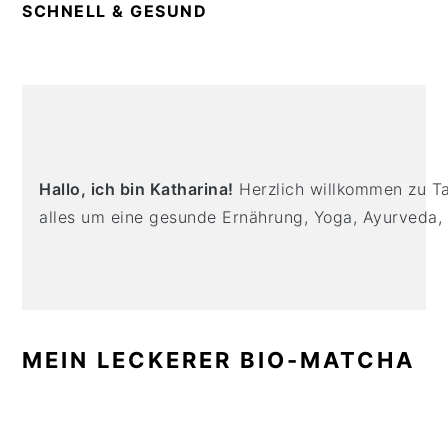
n
t
s
SCHNELL & GESUND
a
e
i
v
n
d
i
t
e
PRIMARY
g
b
SIDEBAR
a
a
t
r
Hallo, ich bin Katharina!
Herzlich willkommen zu Tas
i
alles um eine gesunde Ernährung, Yoga, Ayurveda,
o
n
MEIN LECKERER BIO-MATCHA