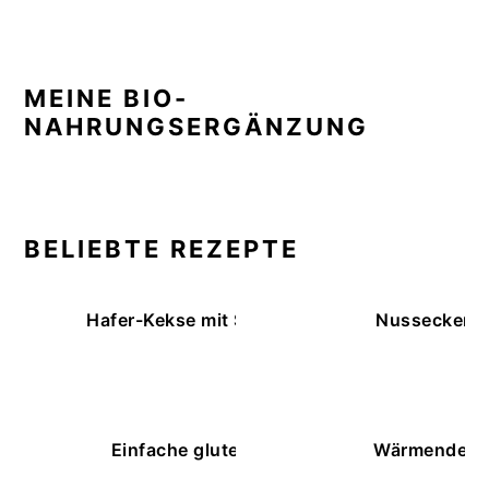
MEINE BIO-
NAHRUNGSERGÄNZUNG
BELIEBTE REZEPTE
Hafer-Kekse mit Schokoüberzug (ohne Backe
Nussecken – 
Einfache glutenfreie Buchweizenbrötchen
Wärmende K