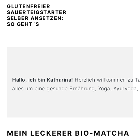
n
t
s
GLUTENFREIER
a
e
i
SAUERTEIGSTARTER
SELBER ANSETZEN:
v
n
d
SO GEHT`S
i
t
e
g
b
a
a
PRIMARY
t
r
SIDEBAR
i
o
Hallo, ich bin Katharina!
Herzlich willkommen zu Tas
n
alles um eine gesunde Ernährung, Yoga, Ayurveda,
MEIN LECKERER BIO-MATCHA