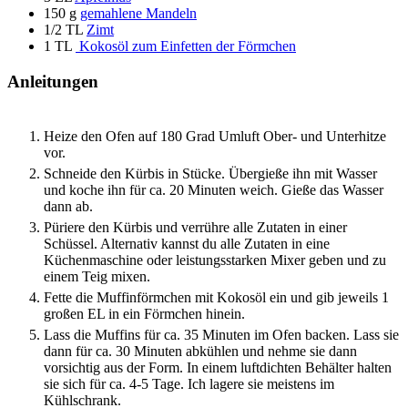
150
g
gemahlene Mandeln
1/2
TL
Zimt
1
TL
Kokosöl zum Einfetten der Förmchen
Anleitungen
Heize den Ofen auf 180 Grad Umluft Ober- und Unterhitze
vor.
Schneide den Kürbis in Stücke. Übergieße ihn mit Wasser
und koche ihn für ca. 20 Minuten weich. Gieße das Wasser
dann ab.
Püriere den Kürbis und verrühre alle Zutaten in einer
Schüssel. Alternativ kannst du alle Zutaten in eine
Küchenmaschine oder leistungsstarken Mixer geben und zu
einem Teig mixen.
Fette die Muffinförmchen mit Kokosöl ein und gib jeweils 1
großen EL in ein Förmchen hinein.
Lass die Muffins für ca. 35 Minuten im Ofen backen. Lass sie
dann für ca. 30 Minuten abkühlen und nehme sie dann
vorsichtig aus der Form. In einem luftdichten Behälter halten
sie sich für ca. 4-5 Tage. Ich lagere sie meistens im
Kühlschrank.