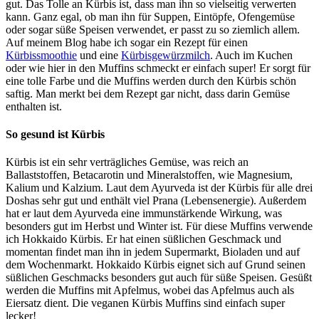
gut. Das Tolle an Kürbis ist, dass man ihn so vielseitig verwerten
kann. Ganz egal, ob man ihn für Suppen, Eintöpfe, Ofengemüse
oder sogar süße Speisen verwendet, er passt zu so ziemlich allem.
Auf meinem Blog habe ich sogar ein Rezept für einen
Kürbissmoothie
und eine
Kürbisgewürzmilch
. Auch im Kuchen
oder wie hier in den Muffins schmeckt er einfach super! Er sorgt für
eine tolle Farbe und die Muffins werden durch den Kürbis schön
saftig. Man merkt bei dem Rezept gar nicht, dass darin Gemüse
enthalten ist.
So gesund ist Kürbis
Kürbis ist ein sehr verträgliches Gemüse, was reich an
Ballaststoffen, Betacarotin und Mineralstoffen, wie Magnesium,
Kalium und Kalzium. Laut dem Ayurveda ist der Kürbis für alle drei
Doshas sehr gut und enthält viel Prana (Lebensenergie). Außerdem
hat er laut dem Ayurveda eine immunstärkende Wirkung, was
besonders gut im Herbst und Winter ist. Für diese Muffins verwende
ich Hokkaido Kürbis. Er hat einen süßlichen Geschmack und
momentan findet man ihn in jedem Supermarkt, Bioladen und auf
dem Wochenmarkt. Hokkaido Kürbis eignet sich auf Grund seinen
süßlichen Geschmacks besonders gut auch für süße Speisen. Gesüßt
werden die Muffins mit Apfelmus, wobei das Apfelmus auch als
Eiersatz dient. Die veganen Kürbis Muffins sind einfach super
lecker!