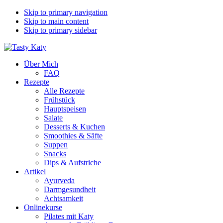
Skip to primary navigation
Skip to main content
Skip to primary sidebar
Über Mich
FAQ
Rezepte
Alle Rezepte
Frühstück
Hauptspeisen
Salate
Desserts & Kuchen
Smoothies & Säfte
Suppen
Snacks
Dips & Aufstriche
Artikel
Ayurveda
Darmgesundheit
Achtsamkeit
Onlinekurse
Pilates mit Katy