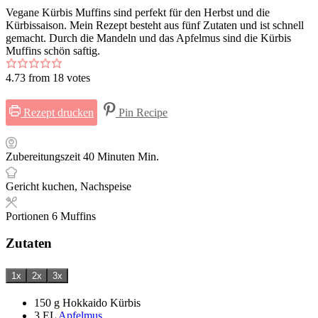
Vegane Kürbis Muffins sind perfekt für den Herbst und die
Kürbissaison. Mein Rezept besteht aus fünf Zutaten und ist schnell
gemacht. Durch die Mandeln und das Apfelmus sind die Kürbis
Muffins schön saftig.
4.73
from
18
votes
Rezept drucken
Pin Recipe
Zubereitungszeit
40
Minuten
Min.
Gericht
kuchen, Nachspeise
Portionen
6
Muffins
Zutaten
1x
2x
3x
150
g
Hokkaido Kürbis
3
EL
Apfelmus