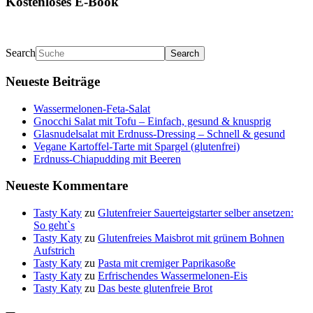
Kostenloses E-Book
Search
Neueste Beiträge
Wassermelonen-Feta-Salat
Gnocchi Salat mit Tofu – Einfach, gesund & knusprig
Glasnudelsalat mit Erdnuss-Dressing – Schnell & gesund
Vegane Kartoffel-Tarte mit Spargel (glutenfrei)
Erdnuss-Chiapudding mit Beeren
Neueste Kommentare
Tasty Katy
zu
Glutenfreier Sauerteigstarter selber ansetzen:
So geht`s
Tasty Katy
zu
Glutenfreies Maisbrot mit grünem Bohnen
Aufstrich
Tasty Katy
zu
Pasta mit cremiger Paprikasoße
Tasty Katy
zu
Erfrischendes Wassermelonen-Eis
Tasty Katy
zu
Das beste glutenfreie Brot