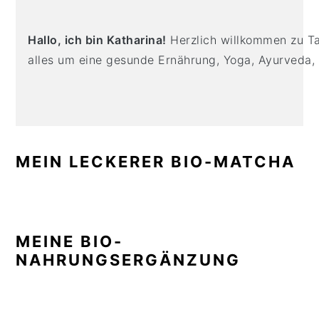
n
t
s
a
e
i
Hallo, ich bin Katharina!
Herzlich willkommen zu Tas
v
n
d
alles um eine gesunde Ernährung, Yoga, Ayurveda,
i
t
e
g
b
a
a
t
r
i
MEIN LECKERER BIO-MATCHA
o
n
MEINE BIO-
NAHRUNGSERGÄNZUNG