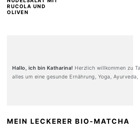
NUDELSALAT MIT
n
t
s
RUCOLA UND
a
e
i
OLIVEN
v
n
d
i
t
e
g
b
PRIMARY
a
a
SIDEBAR
t
r
i
Hallo, ich bin Katharina!
Herzlich willkommen zu Tas
o
alles um eine gesunde Ernährung, Yoga, Ayurveda,
n
MEIN LECKERER BIO-MATCHA