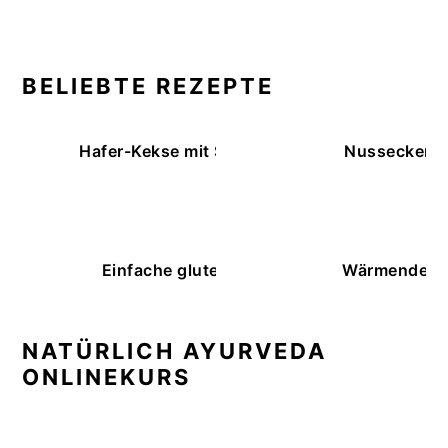
BELIEBTE REZEPTE
Hafer-Kekse mit Schokoüberzug (ohne Backe
Nussecken – 
Einfache glutenfreie Buchweizenbrötchen
Wärmende K
NATÜRLICH AYURVEDA
ONLINEKURS