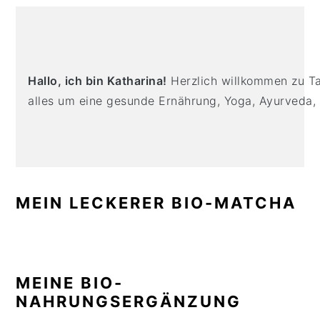
n
t
s
PRIMARY
a
e
i
SIDEBAR
v
n
d
i
t
e
Hallo, ich bin Katharina!
Herzlich willkommen zu Tas
g
b
alles um eine gesunde Ernährung, Yoga, Ayurveda,
a
a
t
r
i
o
n
MEIN LECKERER BIO-MATCHA
MEINE BIO-
NAHRUNGSERGÄNZUNG