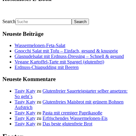
Search
Neueste Beiträge
Wassermelonen-Feta-Salat
Gnocchi Salat mit Tofu – Einfach, gesund & knusprig
Glasnudelsalat mit Erdnuss-Dressing – Schnell & gesund
Vegane Kartoffel-Tarte mit Spargel (glutenfrei)
Erdnuss-Chiapudding mit Beeren
Neueste Kommentare
Tasty Katy
zu
Glutenfreier Sauerteigstarter selber ansetzen:
So geht`s
Tasty Katy
zu
Glutenfreies Maisbrot mit grünem Bohnen
Aufstrich
Tasty Katy
zu
Pasta mit cremiger Paprikasoße
Tasty Katy
zu
Erfrischendes Wassermelonen-Eis
Tasty Katy
zu
Das beste glutenfreie Brot