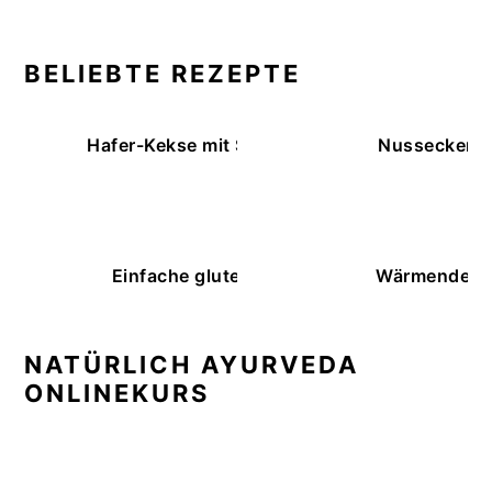
BELIEBTE REZEPTE
Hafer-Kekse mit Schokoüberzug (ohne Backe
Nussecken – 
Einfache glutenfreie Buchweizenbrötchen
Wärmende K
NATÜRLICH AYURVEDA
ONLINEKURS