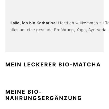
PRIMARY
n
t
s
SIDEBAR
a
e
i
v
n
d
i
t
e
Hallo, ich bin Katharina!
Herzlich willkommen zu Tas
g
b
alles um eine gesunde Ernährung, Yoga, Ayurveda,
a
a
t
r
i
o
n
MEIN LECKERER BIO-MATCHA
MEINE BIO-
NAHRUNGSERGÄNZUNG