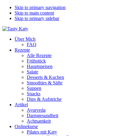
Skip to primary navigation
Skip to main content
Skip to primary sidebar
Über Mich
FAQ
Rezepte
Alle Rezepte
Frühstück
Hauptspeisen
Salate
Desserts & Kuchen
Smoothies & Säfte
Suppen
Snacks
Dips & Aufstriche
Artikel
Ayurveda
Darmgesundheit
Achtsamkeit
Onlinekurse
Pilates mit Katy