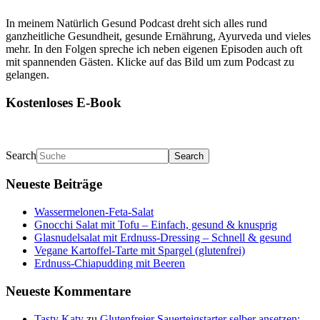
In meinem Natürlich Gesund Podcast dreht sich alles rund
ganzheitliche Gesundheit, gesunde Ernährung, Ayurveda und vieles
mehr. In den Folgen spreche ich neben eigenen Episoden auch oft
mit spannenden Gästen. Klicke auf das Bild um zum Podcast zu
gelangen.
Kostenloses E-Book
Search
Neueste Beiträge
Wassermelonen-Feta-Salat
Gnocchi Salat mit Tofu – Einfach, gesund & knusprig
Glasnudelsalat mit Erdnuss-Dressing – Schnell & gesund
Vegane Kartoffel-Tarte mit Spargel (glutenfrei)
Erdnuss-Chiapudding mit Beeren
Neueste Kommentare
Tasty Katy
zu
Glutenfreier Sauerteigstarter selber ansetzen: