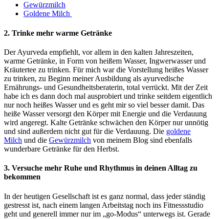
Gewürzmilch
Goldene Milch
2.
Trinke mehr warme Getränke
Der Ayurveda empfiehlt, vor allem in den kalten Jahreszeiten,
warme Getränke, in Form von heißem Wasser, Ingwerwasser und
Kräutertee zu trinken. Für mich war die Vorstellung heißes Wasser
zu trinken, zu Beginn meiner Ausbildung als ayurvedische
Ernährungs- und Gesundheitsberaterin, total verrückt. Mit der Zeit
habe ich es dann doch mal ausprobiert und trinke seitdem eigentlich
nur noch heißes Wasser und es geht mir so viel besser damit. Das
heiße Wasser versorgt den Körper mit Energie und die Verdauung
wird angeregt. Kalte Getränke schwächen den Körper nur unnötig
und sind außerdem nicht gut für die Verdauung. Die
goldene
Milch
und die
Gewürzmilch
von meinem Blog sind ebenfalls
wunderbare Getränke für den Herbst.
3. Versuche mehr Ruhe und Rhythmus in deinen Alltag zu
bekommen
In der heutigen Gesellschaft ist es ganz normal, dass jeder ständig
gestresst ist, nach einem langen Arbeitstag noch ins Fitnessstudio
geht und generell immer nur im „go-Modus“ unterwegs ist. Gerade