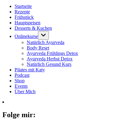
Startseite
Rezepte
Frühstück
Hauptspeisen
Desserts & Kuchen
Onlinekurse
Natürlich Ayurveda
Body Reset
Ayurveda Frühlings Detox
Ayurveda Herbst Detox
Natürlich Gesund Kurs
Pilates mit Katy
Podcast
Shop
Events
Über Mich
Folge mir: