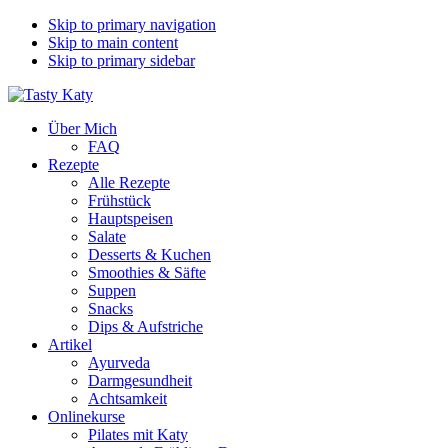
Skip to primary navigation
Skip to main content
Skip to primary sidebar
Über Mich
FAQ
Rezepte
Alle Rezepte
Frühstück
Hauptspeisen
Salate
Desserts & Kuchen
Smoothies & Säfte
Suppen
Snacks
Dips & Aufstriche
Artikel
Ayurveda
Darmgesundheit
Achtsamkeit
Onlinekurse
Pilates mit Katy