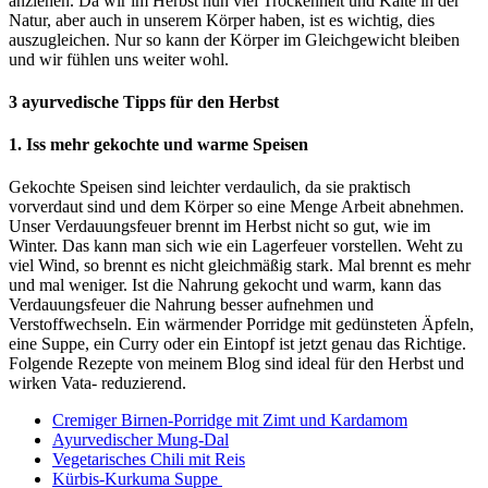
anziehen. Da wir im Herbst nun viel Trockenheit und Kälte in der
Natur, aber auch in unserem Körper haben, ist es wichtig, dies
auszugleichen. Nur so kann der Körper im Gleichgewicht bleiben
und wir fühlen uns weiter wohl.
3 ayurvedische Tipps für den Herbst
1.
Iss mehr gekochte und warme Speisen
Gekochte Speisen sind leichter verdaulich, da sie praktisch
vorverdaut sind und dem Körper so eine Menge Arbeit abnehmen.
Unser Verdauungsfeuer brennt im Herbst nicht so gut, wie im
Winter. Das kann man sich wie ein Lagerfeuer vorstellen. Weht zu
viel Wind, so brennt es nicht gleichmäßig stark. Mal brennt es mehr
und mal weniger. Ist die Nahrung gekocht und warm, kann das
Verdauungsfeuer die Nahrung besser aufnehmen und
Verstoffwechseln. Ein wärmender Porridge mit gedünsteten Äpfeln,
eine Suppe, ein Curry oder ein Eintopf ist jetzt genau das Richtige.
Folgende Rezepte von meinem Blog sind ideal für den Herbst und
wirken Vata- reduzierend.
Cremiger Birnen-Porridge mit Zimt und Kardamom
Ayurvedischer Mung-Dal
Vegetarisches Chili mit Reis
Kürbis-Kurkuma Suppe