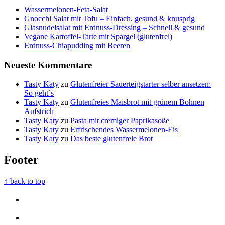
Wassermelonen-Feta-Salat
Gnocchi Salat mit Tofu – Einfach, gesund & knusprig
Glasnudelsalat mit Erdnuss-Dressing – Schnell & gesund
Vegane Kartoffel-Tarte mit Spargel (glutenfrei)
Erdnuss-Chiapudding mit Beeren
Neueste Kommentare
Tasty Katy
zu
Glutenfreier Sauerteigstarter selber ansetzen:
So geht`s
Tasty Katy
zu
Glutenfreies Maisbrot mit grünem Bohnen
Aufstrich
Tasty Katy
zu
Pasta mit cremiger Paprikasoße
Tasty Katy
zu
Erfrischendes Wassermelonen-Eis
Tasty Katy
zu
Das beste glutenfreie Brot
Footer
↑ back to top