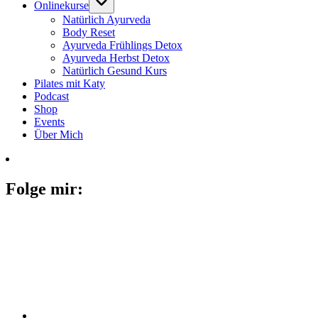
Onlinekurse
Natürlich Ayurveda
Body Reset
Ayurveda Frühlings Detox
Ayurveda Herbst Detox
Natürlich Gesund Kurs
Pilates mit Katy
Podcast
Shop
Events
Über Mich
Folge mir: