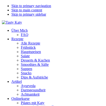
Skip to primary navigation
Skip to main content
Skip to primary sidebar
Über Mich
FAQ
Rezepte
Alle Rezepte
Frühstück
Hauptspeisen
Salate
Desserts & Kuchen
Smoothies & Säfte
Suppen
Snacks
Dips & Aufstriche
Artikel
Ayurveda
Darmgesundheit
Achtsamkeit
Onlinekurse
Pilates mit Katy