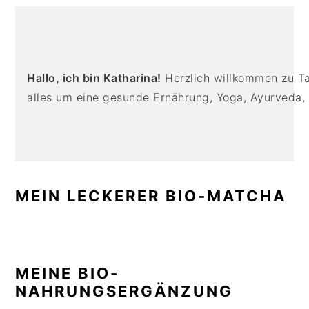
n
t
s
PRIMARY
a
e
i
SIDEBAR
v
n
d
i
t
e
Hallo, ich bin Katharina!
Herzlich willkommen zu Tas
g
b
alles um eine gesunde Ernährung, Yoga, Ayurveda,
a
a
t
r
i
o
n
MEIN LECKERER BIO-MATCHA
MEINE BIO-
NAHRUNGSERGÄNZUNG