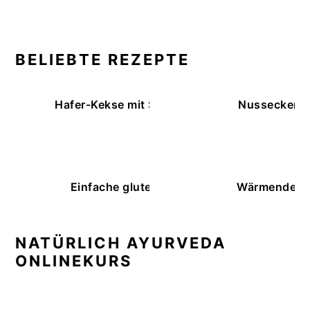
BELIEBTE REZEPTE
Hafer-Kekse mit Schokoüberzug (ohne Backe
Nussecken – 
Einfache glutenfreie Buchweizenbrötchen
Wärmende K
NATÜRLICH AYURVEDA
ONLINEKURS