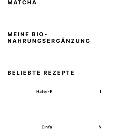
MATCHA
MEINE BIO-
NAHRUNGSERGÄNZUNG
BELIEBTE REZEPTE
Hafer-Kekse mit Schokoüberzug (ohne Backen)
Nussecken – vegan 
Einfache glutenfreie Buchweizenbrötchen
Wärmende Kürbis-