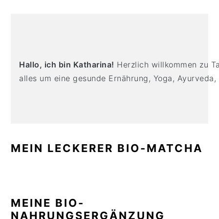
n
t
s
PRIMARY
a
e
i
v
n
d
SIDEBAR
i
t
e
g
b
Hallo, ich bin Katharina!
Herzlich willkommen zu Tas
a
a
alles um eine gesunde Ernährung, Yoga, Ayurveda,
t
r
i
o
n
MEIN LECKERER BIO-MATCHA
MEINE BIO-
NAHRUNGSERGÄNZUNG