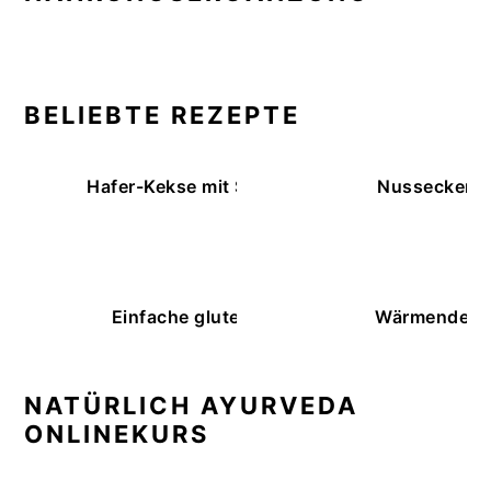
BELIEBTE REZEPTE
Hafer-Kekse mit Schokoüberzug (ohne Backe
Nussecken – 
Einfache glutenfreie Buchweizenbrötchen
Wärmende K
NATÜRLICH AYURVEDA
ONLINEKURS