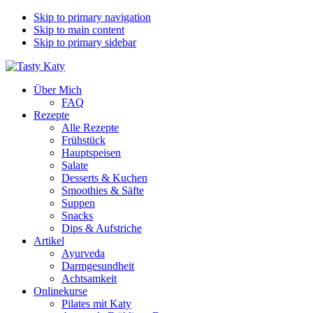
Skip to primary navigation
Skip to main content
Skip to primary sidebar
Über Mich
FAQ
Rezepte
Alle Rezepte
Frühstück
Hauptspeisen
Salate
Desserts & Kuchen
Smoothies & Säfte
Suppen
Snacks
Dips & Aufstriche
Artikel
Ayurveda
Darmgesundheit
Achtsamkeit
Onlinekurse
Pilates mit Katy