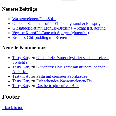
Neueste Beiträge
Wassermelonen-Feta-Salat
Gnocchi Salat mit Tofu – Einfach, gesund & knusprig
Glasnudelsalat mit Erdnuss-Dressing – Schnell & gesund
Vegane Kartoffel-Tarte mit Spargel (glutenfrei)
Erdnuss-Chiapudding mit Beeren
Neueste Kommentare
Tasty Katy
zu
Glutenfreier Sauerteigstarter selber ansetzen:
So geht`s
Tasty Katy
zu
Glutenfreies Maisbrot mit grünem Bohnen
Aufstrich
Tasty Katy
zu
Pasta mit cremiger Paprikasoße
Tasty Katy
zu
Erfrischendes Wassermelonen-Eis
Tasty Katy
zu
Das beste glutenfreie Brot
Footer
↑ back to top