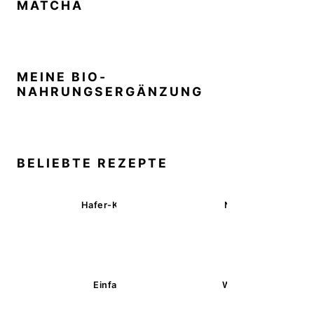
MATCHA
MEINE BIO-
NAHRUNGSERGÄNZUNG
BELIEBTE REZEPTE
Hafer-Kekse mit Schokoüberzug (ohne Backen)
Nussecken – vegan 
Einfache glutenfreie Buchweizenbrötchen
Wärmende Kürbis-