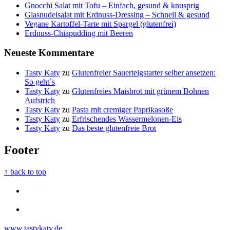
Gnocchi Salat mit Tofu – Einfach, gesund & knusprig
Glasnudelsalat mit Erdnuss-Dressing – Schnell & gesund
Vegane Kartoffel-Tarte mit Spargel (glutenfrei)
Erdnuss-Chiapudding mit Beeren
Neueste Kommentare
Tasty Katy
zu
Glutenfreier Sauerteigstarter selber ansetzen:
So geht`s
Tasty Katy
zu
Glutenfreies Maisbrot mit grünem Bohnen
Aufstrich
Tasty Katy
zu
Pasta mit cremiger Paprikasoße
Tasty Katy
zu
Erfrischendes Wassermelonen-Eis
Tasty Katy
zu
Das beste glutenfreie Brot
Footer
↑ back to top
www.tastykaty.de