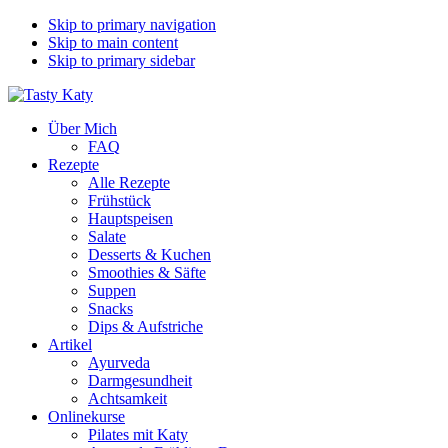
Skip to primary navigation
Skip to main content
Skip to primary sidebar
Über Mich
FAQ
Rezepte
Alle Rezepte
Frühstück
Hauptspeisen
Salate
Desserts & Kuchen
Smoothies & Säfte
Suppen
Snacks
Dips & Aufstriche
Artikel
Ayurveda
Darmgesundheit
Achtsamkeit
Onlinekurse
Pilates mit Katy