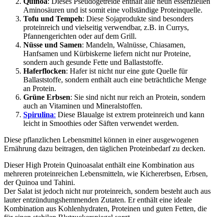
Quinoa
: Dieses Pseudogetreide enthält alle neun essenziellen
Aminosäuren und ist somit eine vollständige Proteinquelle.
Tofu und Tempeh
: Diese Sojaprodukte sind besonders
proteinreich und vielseitig verwendbar, z.B. in Currys,
Pfannengerichten oder auf dem Grill.
Nüsse und Samen
: Mandeln, Walnüsse, Chiasamen,
Hanfsamen und Kürbiskerne liefern nicht nur Proteine,
sondern auch gesunde Fette und Ballaststoffe.
Haferflocken
: Hafer ist nicht nur eine gute Quelle für
Ballaststoffe, sondern enthält auch eine beträchtliche Menge
an Protein.
Grüne Erbsen
: Sie sind nicht nur reich an Protein, sondern
auch an Vitaminen und Mineralstoffen.
Spirulina
:
Diese Blaualge ist extrem proteinreich und kann
leicht in Smoothies oder Säften verwendet werden.
Diese pflanzlichen Lebensmittel können in einer ausgewogenen
Ernährung dazu beitragen, den täglichen Proteinbedarf zu decken.
Dieser High Protein Quinoasalat enthält eine Kombination aus
mehreren proteinreichen Lebensmitteln, wie Kichererbsen, Erbsen,
der Quinoa und Tahini.
Der Salat ist jedoch nicht nur proteinreich, sondern besteht auch aus
lauter entzündungshemmenden Zutaten. Er enthält eine ideale
Kombination aus Kohlenhydraten, Proteinen und guten Fetten, die