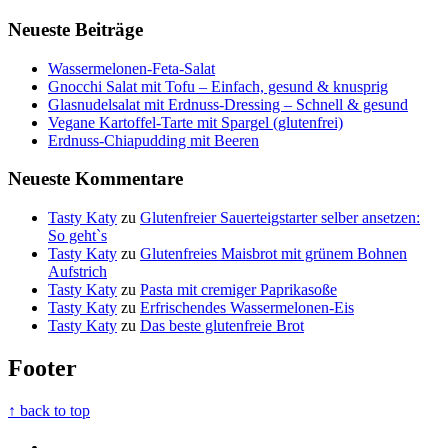
Neueste Beiträge
Wassermelonen-Feta-Salat
Gnocchi Salat mit Tofu – Einfach, gesund & knusprig
Glasnudelsalat mit Erdnuss-Dressing – Schnell & gesund
Vegane Kartoffel-Tarte mit Spargel (glutenfrei)
Erdnuss-Chiapudding mit Beeren
Neueste Kommentare
Tasty Katy
zu
Glutenfreier Sauerteigstarter selber ansetzen:
So geht`s
Tasty Katy
zu
Glutenfreies Maisbrot mit grünem Bohnen
Aufstrich
Tasty Katy
zu
Pasta mit cremiger Paprikasoße
Tasty Katy
zu
Erfrischendes Wassermelonen-Eis
Tasty Katy
zu
Das beste glutenfreie Brot
Footer
↑ back to top