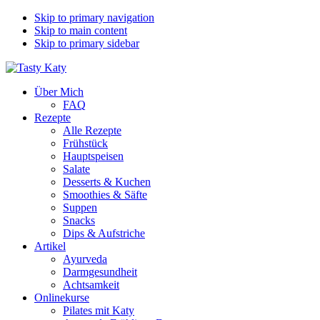
Skip to primary navigation
Skip to main content
Skip to primary sidebar
Über Mich
FAQ
Rezepte
Alle Rezepte
Frühstück
Hauptspeisen
Salate
Desserts & Kuchen
Smoothies & Säfte
Suppen
Snacks
Dips & Aufstriche
Artikel
Ayurveda
Darmgesundheit
Achtsamkeit
Onlinekurse
Pilates mit Katy