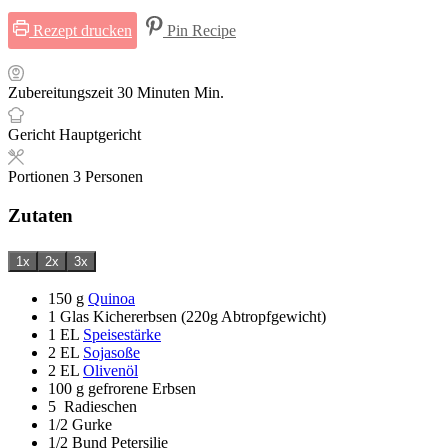
Rezept drucken
Pin Recipe
Zubereitungszeit
30
Minuten
Min.
Gericht
Hauptgericht
Portionen
3
Personen
Zutaten
1x
2x
3x
150
g
Quinoa
1
Glas
Kichererbsen (220g Abtropfgewicht)
1
EL
Speisestärke
2
EL
Sojasoße
2
EL
Olivenöl
100
g
gefrorene Erbsen
5
Radieschen
1/2
Gurke
1/2
Bund
Petersilie