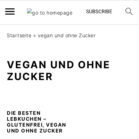
S
S
S
Startseite
»
vegan und ohne Zucker
k
k
k
i
i
i
p
p
p
VEGAN UND OHNE
t
t
t
o
o
o
ZUCKER
p
m
p
r
a
r
i
i
i
m
n
m
DIE BESTEN
a
c
a
LEBKUCHEN –
r
o
r
GLUTENFREI, VEGAN
UND OHNE ZUCKER
y
n
y