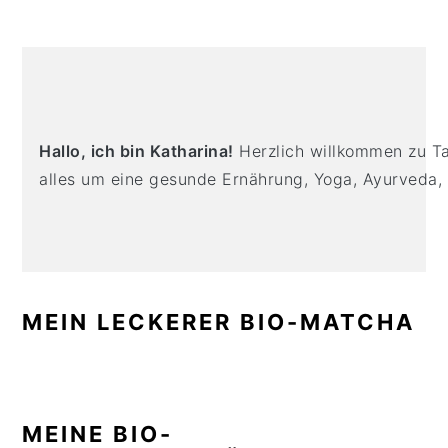
n
t
s
a
e
i
PRIMARY
v
n
d
SIDEBAR
i
t
e
g
b
a
a
Hallo, ich bin Katharina!
Herzlich willkommen zu Tas
t
r
alles um eine gesunde Ernährung, Yoga, Ayurveda,
i
o
n
MEIN LECKERER BIO-MATCHA
MEINE BIO-