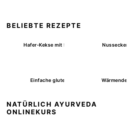
BELIEBTE REZEPTE
Hafer-Kekse mit Schokoüberzug (ohne Backe
Nussecken – 
Einfache glutenfreie Buchweizenbrötchen
Wärmende K
NATÜRLICH AYURVEDA
ONLINEKURS