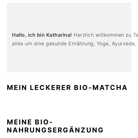
n
t
s
PRIMARY
a
e
i
SIDEBAR
v
n
d
i
t
e
Hallo, ich bin Katharina!
Herzlich willkommen zu Tas
g
b
alles um eine gesunde Ernährung, Yoga, Ayurveda,
a
a
t
r
i
o
n
MEIN LECKERER BIO-MATCHA
MEINE BIO-
NAHRUNGSERGÄNZUNG