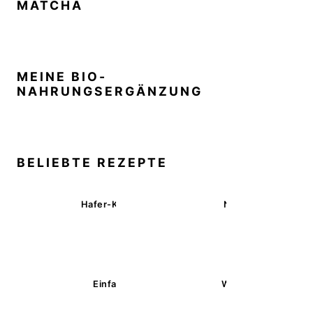
MATCHA
MEINE BIO-
NAHRUNGSERGÄNZUNG
BELIEBTE REZEPTE
Hafer-Kekse mit Schokoüberzug (ohne Backen)
Nussecken – vegan 
Einfache glutenfreie Buchweizenbrötchen
Wärmende Kürbis-