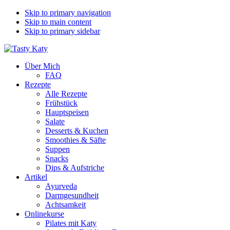
Skip to primary navigation
Skip to main content
Skip to primary sidebar
Über Mich
FAQ
Rezepte
Alle Rezepte
Frühstück
Hauptspeisen
Salate
Desserts & Kuchen
Smoothies & Säfte
Suppen
Snacks
Dips & Aufstriche
Artikel
Ayurveda
Darmgesundheit
Achtsamkeit
Onlinekurse
Pilates mit Katy