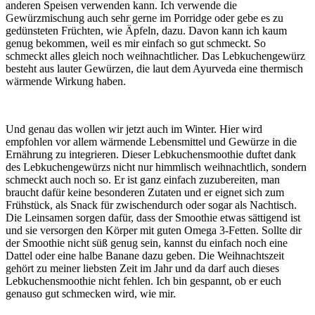
anderen Speisen verwenden kann. Ich verwende die
Gewürzmischung auch sehr gerne im Porridge oder gebe es zu
gedünsteten Früchten, wie Äpfeln, dazu. Davon kann ich kaum
genug bekommen, weil es mir einfach so gut schmeckt. So
schmeckt alles gleich noch weihnachtlicher. Das Lebkuchengewürz
besteht aus lauter Gewürzen, die laut dem Ayurveda eine thermisch
wärmende Wirkung haben.
Und genau das wollen wir jetzt auch im Winter. Hier wird
empfohlen vor allem wärmende Lebensmittel und Gewürze in die
Ernährung zu integrieren. Dieser Lebkuchensmoothie duftet dank
des Lebkuchengewürzs nicht nur himmlisch weihnachtlich, sondern
schmeckt auch noch so. Er ist ganz einfach zuzubereiten, man
braucht dafür keine besonderen Zutaten und er eignet sich zum
Frühstück, als Snack für zwischendurch oder sogar als Nachtisch.
Die Leinsamen sorgen dafür, dass der Smoothie etwas sättigend ist
und sie versorgen den Körper mit guten Omega 3-Fetten. Sollte dir
der Smoothie nicht süß genug sein, kannst du einfach noch eine
Dattel oder eine halbe Banane dazu geben. Die Weihnachtszeit
gehört zu meiner liebsten Zeit im Jahr und da darf auch dieses
Lebkuchensmoothie nicht fehlen. Ich bin gespannt, ob er euch
genauso gut schmecken wird, wie mir.