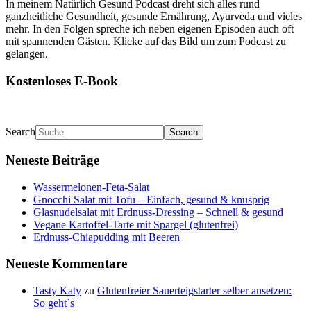
In meinem Natürlich Gesund Podcast dreht sich alles rund
ganzheitliche Gesundheit, gesunde Ernährung, Ayurveda und vieles
mehr. In den Folgen spreche ich neben eigenen Episoden auch oft
mit spannenden Gästen. Klicke auf das Bild um zum Podcast zu
gelangen.
Kostenloses E-Book
Search
Neueste Beiträge
Wassermelonen-Feta-Salat
Gnocchi Salat mit Tofu – Einfach, gesund & knusprig
Glasnudelsalat mit Erdnuss-Dressing – Schnell & gesund
Vegane Kartoffel-Tarte mit Spargel (glutenfrei)
Erdnuss-Chiapudding mit Beeren
Neueste Kommentare
Tasty Katy
zu
Glutenfreier Sauerteigstarter selber ansetzen:
So geht`s