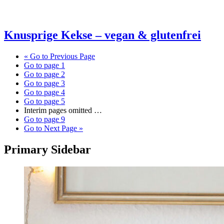
Knusprige Kekse – vegan & glutenfrei
«
Go to
Previous Page
Go to page
1
Go to page
2
Go to page
3
Go to page
4
Go to page
5
Interim pages omitted
…
Go to page
9
Go to
Next Page »
Primary Sidebar