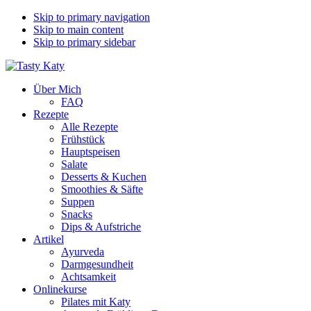
Skip to primary navigation
Skip to main content
Skip to primary sidebar
Über Mich
FAQ
Rezepte
Alle Rezepte
Frühstück
Hauptspeisen
Salate
Desserts & Kuchen
Smoothies & Säfte
Suppen
Snacks
Dips & Aufstriche
Artikel
Ayurveda
Darmgesundheit
Achtsamkeit
Onlinekurse
Pilates mit Katy