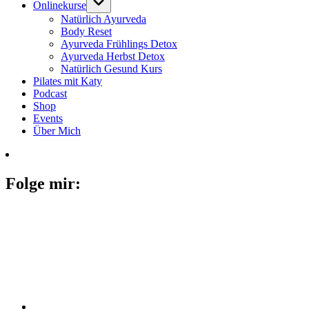
Onlinekurse
Natürlich Ayurveda
Body Reset
Ayurveda Frühlings Detox
Ayurveda Herbst Detox
Natürlich Gesund Kurs
Pilates mit Katy
Podcast
Shop
Events
Über Mich
Folge mir: