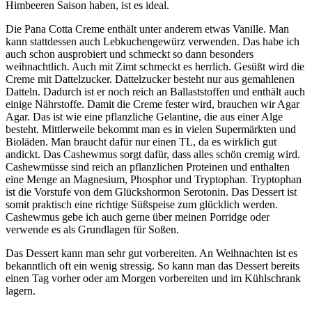
Himbeeren Saison haben, ist es ideal.
Die Pana Cotta Creme enthält unter anderem etwas Vanille. Man
kann stattdessen auch Lebkuchengewürz verwenden. Das habe ich
auch schon ausprobiert und schmeckt so dann besonders
weihnachtlich. Auch mit Zimt schmeckt es herrlich. Gesüßt wird die
Creme mit Dattelzucker. Dattelzucker besteht nur aus gemahlenen
Datteln. Dadurch ist er noch reich an Ballaststoffen und enthält auch
einige Nährstoffe. Damit die Creme fester wird, brauchen wir Agar
Agar. Das ist wie eine pflanzliche Gelantine, die aus einer Alge
besteht. Mittlerweile bekommt man es in vielen Supermärkten und
Bioläden. Man braucht dafür nur einen TL, da es wirklich gut
andickt. Das Cashewmus sorgt dafür, dass alles schön cremig wird.
Cashewmüsse sind reich an pflanzlichen Proteinen und enthalten
eine Menge an Magnesium, Phosphor und Tryptophan. Tryptophan
ist die Vorstufe von dem Glückshormon Serotonin. Das Dessert ist
somit praktisch eine richtige Süßspeise zum glücklich werden.
Cashewmus gebe ich auch gerne über meinen Porridge oder
verwende es als Grundlagen für Soßen.
Das Dessert kann man sehr gut vorbereiten. An Weihnachten ist es
bekanntlich oft ein wenig stressig. So kann man das Dessert bereits
einen Tag vorher oder am Morgen vorbereiten und im Kühlschrank
lagern.