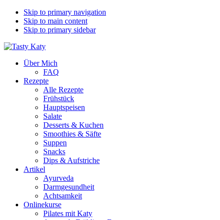
Skip to primary navigation
Skip to main content
Skip to primary sidebar
Über Mich
FAQ
Rezepte
Alle Rezepte
Frühstück
Hauptspeisen
Salate
Desserts & Kuchen
Smoothies & Säfte
Suppen
Snacks
Dips & Aufstriche
Artikel
Ayurveda
Darmgesundheit
Achtsamkeit
Onlinekurse
Pilates mit Katy