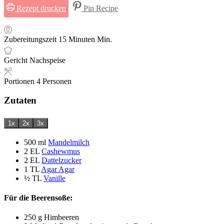
Rezept drucken
Pin Recipe
Zubereitungszeit
15
Minuten
Min.
Gericht
Nachspeise
Portionen
4
Personen
Zutaten
1x
2x
3x
500
ml
Mandelmilch
2
EL
Cashewmus
2
EL
Dattelzucker
1
TL
Agar Agar
½
TL
Vanille
Für die Beerensoße:
250
g
Himbeeren