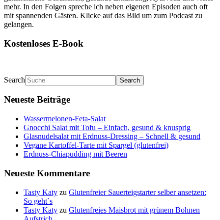
mehr. In den Folgen spreche ich neben eigenen Episoden auch oft
mit spannenden Gästen. Klicke auf das Bild um zum Podcast zu
gelangen.
Kostenloses E-Book
Search
Neueste Beiträge
Wassermelonen-Feta-Salat
Gnocchi Salat mit Tofu – Einfach, gesund & knusprig
Glasnudelsalat mit Erdnuss-Dressing – Schnell & gesund
Vegane Kartoffel-Tarte mit Spargel (glutenfrei)
Erdnuss-Chiapudding mit Beeren
Neueste Kommentare
Tasty Katy
zu
Glutenfreier Sauerteigstarter selber ansetzen:
So geht`s
Tasty Katy
zu
Glutenfreies Maisbrot mit grünem Bohnen
Aufstrich