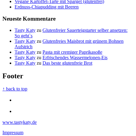
Vegane Kartoffel-Tarte mit Spargel (glutenfrei)
Erdnuss-Chiapudding mit Beeren
Neueste Kommentare
Tasty Katy
zu
Glutenfreier Sauerteigstarter selber ansetzen:
So geht`s
Tasty Katy
zu
Glutenfreies Maisbrot mit grünem Bohnen
Aufstrich
Tasty Katy
zu
Pasta mit cremiger Paprikasoße
Tasty Katy
zu
Erfrischendes Wassermelonen-Eis
Tasty Katy
zu
Das beste glutenfreie Brot
Footer
↑ back to top
www.tastykaty.de
Impressum