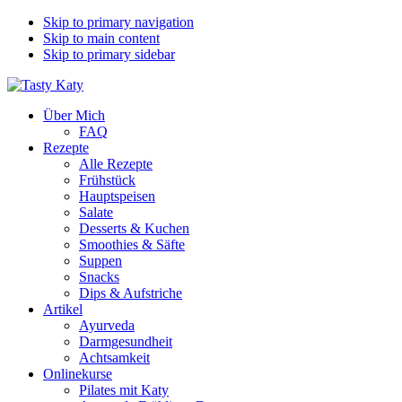
Skip to primary navigation
Skip to main content
Skip to primary sidebar
Über Mich
FAQ
Rezepte
Alle Rezepte
Frühstück
Hauptspeisen
Salate
Desserts & Kuchen
Smoothies & Säfte
Suppen
Snacks
Dips & Aufstriche
Artikel
Ayurveda
Darmgesundheit
Achtsamkeit
Onlinekurse
Pilates mit Katy