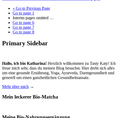
«
Go to
Previous Page
Go to page
1
Interim pages omitted
…
Go to page
6
Go to page
7
Go to page
8
Primary Sidebar
Hallo, ich bin Katharina!
Herzlich willkommen zu Tasty Katy! Ich
freue mich sehr, dass du meinen Blog besuchst. Hier dreht sich alles
um eine gesunde Ernährung, Yoga, Ayurveda, Darmgesundheit und
generell um einen ganzheitlichen Gesundheitsansatz.
Mehr über mich
→
Mein leckerer Bio-Matcha
Meine Bio-Nahrungsergänzung