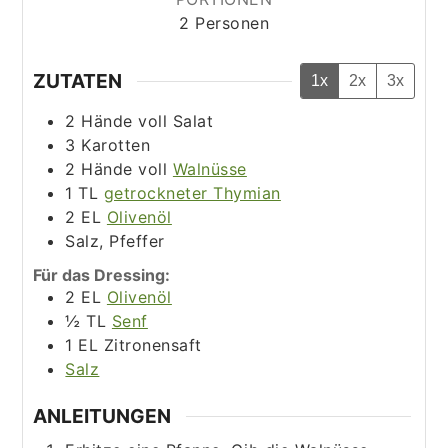
2
Personen
ZUTATEN
1x
2x
3x
2
Hände voll
Salat
3
Karotten
2
Hände voll
Walnüsse
1
TL
getrockneter Thymian
2
EL
Olivenöl
Salz, Pfeffer
Für das Dressing:
2
EL
Olivenöl
½
TL
Senf
1
EL
Zitronensaft
Salz
ANLEITUNGEN