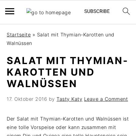
S
S
S
Startseite
»
Salat mit Thymian-Karotten und
k
k
k
Walnüssen
i
i
i
p
p
p
SALAT MIT THYMIAN-
t
t
t
KAROTTEN UND
o
o
o
p
m
p
WALNÜSSEN
r
a
r
i
i
i
17. Oktober 2016
by
Tasty Katy
Leave a Comment
m
n
m
a
c
a
Der Salat mit Thymian-Karotten und Walnüssen ist
r
o
r
eine tolle Vorspeise oder kann zusammen mit
y
n
y
einem Dip und Quinoa eine tolle Hauptspeise sein.