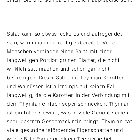
n
t
s
a
e
i
v
n
d
i
t
e
Salat kann so etwas leckeres und aufregendes
g
b
sein, wenn man ihn richtig zubereitet. Viele
a
a
Menschen verbinden einen Salat mit einer
t
r
langweiligen Portion grünen Blätter, die nicht
i
wirklich satt machen und schon gar nicht
o
befriedigen. Dieser Salat mit Thymian-Karotten
n
und Walnüssen ist allerdings auf keinen Fall
langweilig, da die Karotten in der Verbindung mit
dem Thymian einfach super schmecken. Thymian
ist ein tolles Gewürz, was in viele Gerichte einen
sehr leckeren Geschmack rein bringt. Thymian hat
viele gesundheitsfördernde Eigenschaften und
wird z.B. in Form von einem Tee gerne bei