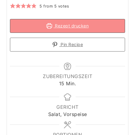
5
from
5
votes
Rezept drucken
Pin Recipe
ZUBEREITUNGSZEIT
Minuten
15
Min.
GERICHT
Salat, Vorspeise
PORTIONEN