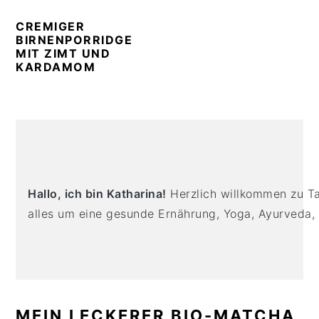
n
t
s
CREMIGER
a
e
i
BIRNENPORRIDGE
v
n
d
MIT ZIMT UND
i
t
e
KARDAMOM
g
b
a
a
PRIMARY
t
r
i
SIDEBAR
o
n
Hallo, ich bin Katharina!
Herzlich willkommen zu Tas
alles um eine gesunde Ernährung, Yoga, Ayurveda,
MEIN LECKERER BIO-MATCHA