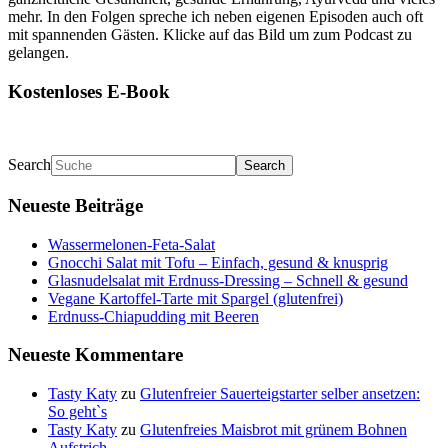
mehr. In den Folgen spreche ich neben eigenen Episoden auch oft
mit spannenden Gästen. Klicke auf das Bild um zum Podcast zu
gelangen.
Kostenloses E-Book
Search
Neueste Beiträge
Wassermelonen-Feta-Salat
Gnocchi Salat mit Tofu – Einfach, gesund & knusprig
Glasnudelsalat mit Erdnuss-Dressing – Schnell & gesund
Vegane Kartoffel-Tarte mit Spargel (glutenfrei)
Erdnuss-Chiapudding mit Beeren
Neueste Kommentare
Tasty Katy
zu
Glutenfreier Sauerteigstarter selber ansetzen:
So geht`s
Tasty Katy
zu
Glutenfreies Maisbrot mit grünem Bohnen
Aufstrich