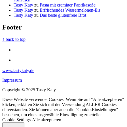
Tasty Katy
zu
Pasta mit cremiger Paprikasoße
Tasty Katy
zu
Erfrischendes Wassermelonen-Eis
Tasty Katy
zu
Das beste glutenfreie Brot
Footer
↑ back to top
www.tastykaty.de
Impressum
Copyright © 2025 Tasty Katy
Diese Website verwendet Cookies. Wenn Sie auf "Alle akzeptieren"
klicken, erklären Sie sich mit der Verwendung ALLER Cookies
einverstanden. Sie können aber auch die "Cookie-Einstellungen"
besuchen, um eine ausgewählte Einwilligung zu erteilen.
Cookie Settings
Alle akzeptieren