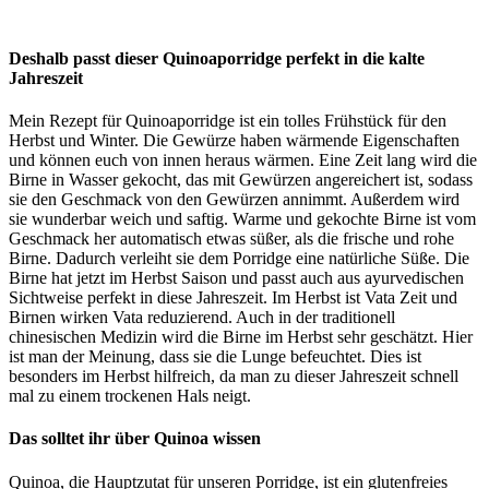
Deshalb passt dieser Quinoaporridge perfekt in die kalte
Jahreszeit
Mein Rezept für Quinoaporridge ist ein tolles Frühstück für den
Herbst und Winter. Die Gewürze haben wärmende Eigenschaften
und können euch von innen heraus wärmen. Eine Zeit lang wird die
Birne in Wasser gekocht, das mit Gewürzen angereichert ist, sodass
sie den Geschmack von den Gewürzen annimmt. Außerdem wird
sie wunderbar weich und saftig. Warme und gekochte Birne ist vom
Geschmack her automatisch etwas süßer, als die frische und rohe
Birne. Dadurch verleiht sie dem Porridge eine natürliche Süße. Die
Birne hat jetzt im Herbst Saison und passt auch aus ayurvedischen
Sichtweise perfekt in diese Jahreszeit. Im Herbst ist Vata Zeit und
Birnen wirken Vata reduzierend. Auch in der traditionell
chinesischen Medizin wird die Birne im Herbst sehr geschätzt. Hier
ist man der Meinung, dass sie die Lunge befeuchtet. Dies ist
besonders im Herbst hilfreich, da man zu dieser Jahreszeit schnell
mal zu einem trockenen Hals neigt.
Das solltet ihr über Quinoa wissen
Quinoa, die Hauptzutat für unseren Porridge, ist ein glutenfreies