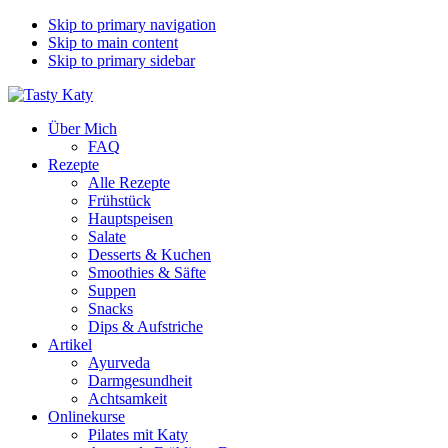
Skip to primary navigation
Skip to main content
Skip to primary sidebar
Über Mich
FAQ
Rezepte
Alle Rezepte
Frühstück
Hauptspeisen
Salate
Desserts & Kuchen
Smoothies & Säfte
Suppen
Snacks
Dips & Aufstriche
Artikel
Ayurveda
Darmgesundheit
Achtsamkeit
Onlinekurse
Pilates mit Katy