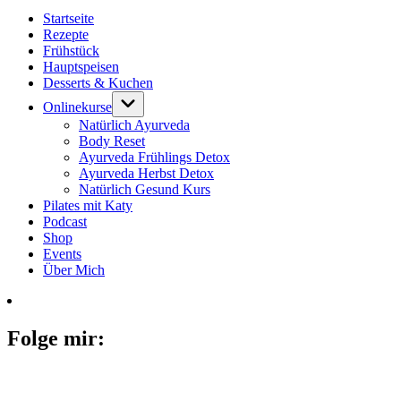
Startseite
Rezepte
Frühstück
Hauptspeisen
Desserts & Kuchen
Onlinekurse
Natürlich Ayurveda
Body Reset
Ayurveda Frühlings Detox
Ayurveda Herbst Detox
Natürlich Gesund Kurs
Pilates mit Katy
Podcast
Shop
Events
Über Mich
Folge mir: