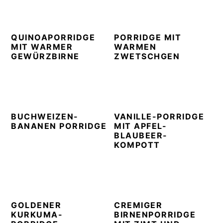
n
t
s
a
e
i
v
n
d
QUINOAPORRIDGE
PORRIDGE MIT
i
t
e
MIT WARMER
WARMEN
GEWÜRZBIRNE
ZWETSCHGEN
g
b
a
a
t
r
i
o
BUCHWEIZEN-
VANILLE-PORRIDGE
BANANEN PORRIDGE
MIT APFEL-
n
BLAUBEER-
KOMPOTT
GOLDENER
CREMIGER
KURKUMA-
BIRNENPORRIDGE