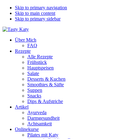
Skip to primary navigation
Skip to main content
Skip to primary sidebar
Über Mich
FAQ
Rezepte
Alle Rezepte
Frühstück
Hauptspeisen
Salate
Desserts & Kuchen
Smoothies & Säfte
Suppen
Snacks
Dips & Aufstriche
Artikel
Ayurveda
Darmgesundheit
Achtsamkeit
Onlinekurse
Pilates mit Katy