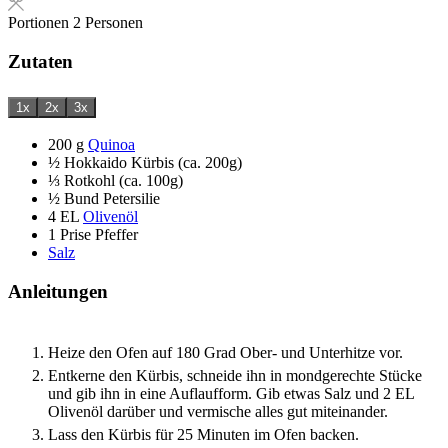
Portionen
2
Personen
Zutaten
1x
2x
3x
200
g
Quinoa
½
Hokkaido Kürbis (ca. 200g)
⅓
Rotkohl (ca. 100g)
½
Bund
Petersilie
4
EL
Olivenöl
1
Prise
Pfeffer
Salz
Anleitungen
Heize den Ofen auf 180 Grad Ober- und Unterhitze vor.
Entkerne den Kürbis, schneide ihn in mondgerechte Stücke
und gib ihn in eine Auflaufform. Gib etwas Salz und 2 EL
Olivenöl darüber und vermische alles gut miteinander.
Lass den Kürbis für 25 Minuten im Ofen backen.