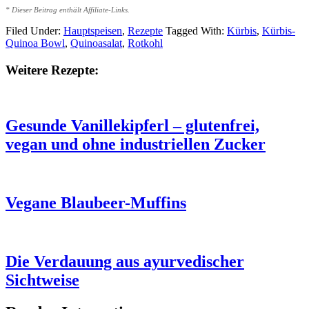
* Dieser Beitrag enthält Affiliate-Links.
Filed Under:
Hauptspeisen
,
Rezepte
Tagged With:
Kürbis
,
Kürbis-
Quinoa Bowl
,
Quinoasalat
,
Rotkohl
Weitere Rezepte:
Gesunde Vanillekipferl – glutenfrei,
vegan und ohne industriellen Zucker
Vegane Blaubeer-Muffins
Die Verdauung aus ayurvedischer
Sichtweise