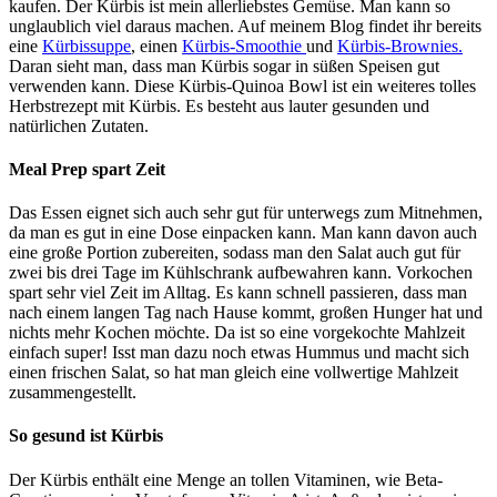
kaufen. Der Kürbis ist mein allerliebstes Gemüse. Man kann so
unglaublich viel daraus machen. Auf meinem Blog findet ihr bereits
eine
Kürbissuppe
, einen
Kürbis-Smoothie
und
Kürbis-Brownies.
Daran sieht man, dass man Kürbis sogar in süßen Speisen gut
verwenden kann. Diese Kürbis-Quinoa Bowl ist ein weiteres tolles
Herbstrezept mit Kürbis. Es besteht aus lauter gesunden und
natürlichen Zutaten.
Meal Prep spart Zeit
Das Essen eignet sich auch sehr gut für unterwegs zum Mitnehmen,
da man es gut in eine Dose einpacken kann. Man kann davon auch
eine große Portion zubereiten, sodass man den Salat auch gut für
zwei bis drei Tage im Kühlschrank aufbewahren kann. Vorkochen
spart sehr viel Zeit im Alltag. Es kann schnell passieren, dass man
nach einem langen Tag nach Hause kommt, großen Hunger hat und
nichts mehr Kochen möchte. Da ist so eine vorgekochte Mahlzeit
einfach super! Isst man dazu noch etwas Hummus und macht sich
einen frischen Salat, so hat man gleich eine vollwertige Mahlzeit
zusammengestellt.
So gesund ist Kürbis
Der Kürbis enthält eine Menge an tollen Vitaminen, wie Beta-