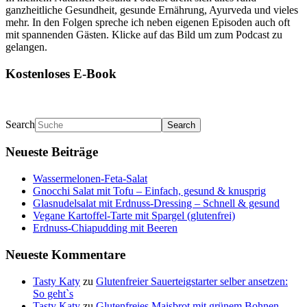
ganzheitliche Gesundheit, gesunde Ernährung, Ayurveda und vieles
mehr. In den Folgen spreche ich neben eigenen Episoden auch oft
mit spannenden Gästen. Klicke auf das Bild um zum Podcast zu
gelangen.
Kostenloses E-Book
Search
Neueste Beiträge
Wassermelonen-Feta-Salat
Gnocchi Salat mit Tofu – Einfach, gesund & knusprig
Glasnudelsalat mit Erdnuss-Dressing – Schnell & gesund
Vegane Kartoffel-Tarte mit Spargel (glutenfrei)
Erdnuss-Chiapudding mit Beeren
Neueste Kommentare
Tasty Katy
zu
Glutenfreier Sauerteigstarter selber ansetzen:
So geht`s
Tasty Katy
zu
Glutenfreies Maisbrot mit grünem Bohnen