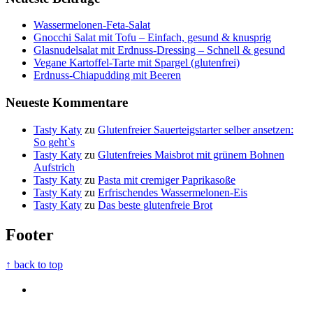
Wassermelonen-Feta-Salat
Gnocchi Salat mit Tofu – Einfach, gesund & knusprig
Glasnudelsalat mit Erdnuss-Dressing – Schnell & gesund
Vegane Kartoffel-Tarte mit Spargel (glutenfrei)
Erdnuss-Chiapudding mit Beeren
Neueste Kommentare
Tasty Katy
zu
Glutenfreier Sauerteigstarter selber ansetzen:
So geht`s
Tasty Katy
zu
Glutenfreies Maisbrot mit grünem Bohnen
Aufstrich
Tasty Katy
zu
Pasta mit cremiger Paprikasoße
Tasty Katy
zu
Erfrischendes Wassermelonen-Eis
Tasty Katy
zu
Das beste glutenfreie Brot
Footer
↑ back to top