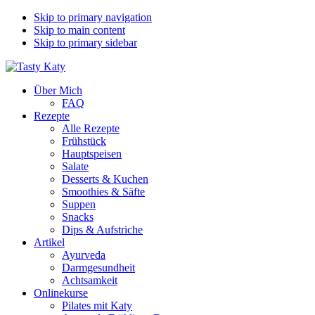
Skip to primary navigation
Skip to main content
Skip to primary sidebar
Über Mich
FAQ
Rezepte
Alle Rezepte
Frühstück
Hauptspeisen
Salate
Desserts & Kuchen
Smoothies & Säfte
Suppen
Snacks
Dips & Aufstriche
Artikel
Ayurveda
Darmgesundheit
Achtsamkeit
Onlinekurse
Pilates mit Katy