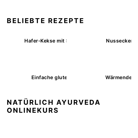
BELIEBTE REZEPTE
Hafer-Kekse mit Schokoüberzug (ohne Backe
Nussecken – 
Einfache glutenfreie Buchweizenbrötchen
Wärmende K
NATÜRLICH AYURVEDA
ONLINEKURS