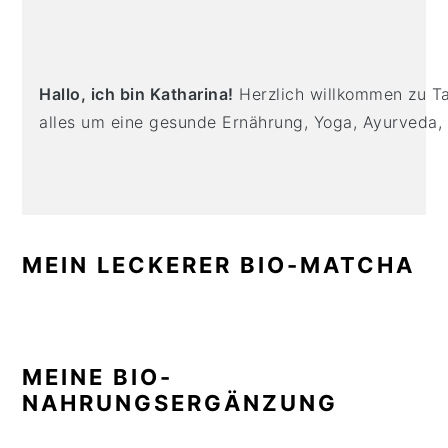
PRIMARY
n
t
s
SIDEBAR
a
e
i
v
n
d
i
t
e
Hallo, ich bin Katharina!
Herzlich willkommen zu Tas
g
b
alles um eine gesunde Ernährung, Yoga, Ayurveda,
a
a
t
r
i
o
n
MEIN LECKERER BIO-MATCHA
MEINE BIO-
NAHRUNGSERGÄNZUNG