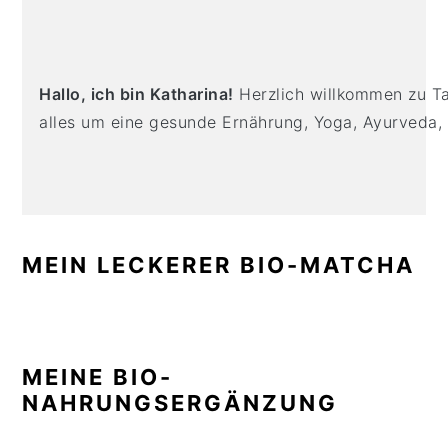
PRIMARY
n
t
s
SIDEBAR
a
e
i
v
n
d
i
t
e
Hallo, ich bin Katharina!
Herzlich willkommen zu Tas
g
b
alles um eine gesunde Ernährung, Yoga, Ayurveda,
a
a
t
r
i
o
n
MEIN LECKERER BIO-MATCHA
MEINE BIO-
NAHRUNGSERGÄNZUNG