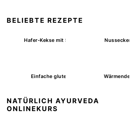
BELIEBTE REZEPTE
Hafer-Kekse mit Schokoüberzug (ohne Backe
Nussecken – 
Einfache glutenfreie Buchweizenbrötchen
Wärmende K
NATÜRLICH AYURVEDA
ONLINEKURS