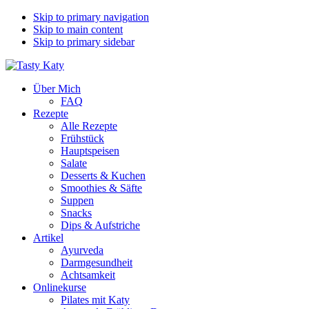
Skip to primary navigation
Skip to main content
Skip to primary sidebar
Über Mich
FAQ
Rezepte
Alle Rezepte
Frühstück
Hauptspeisen
Salate
Desserts & Kuchen
Smoothies & Säfte
Suppen
Snacks
Dips & Aufstriche
Artikel
Ayurveda
Darmgesundheit
Achtsamkeit
Onlinekurse
Pilates mit Katy