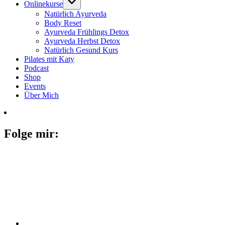
Onlinekurse
Natürlich Ayurveda
Body Reset
Ayurveda Frühlings Detox
Ayurveda Herbst Detox
Natürlich Gesund Kurs
Pilates mit Katy
Podcast
Shop
Events
Über Mich
Folge mir: