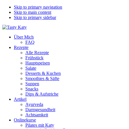
Skip to primary navigation
Skip to main content
Skip to primary sidebar
Über Mich
FAQ
Rezepte
Alle Rezepte
Frühstück
Hauptspeisen
Salate
Desserts & Kuchen
Smoothies & Säfte
Suppen
Snacks
Dips & Aufstriche
Artikel
Ayurveda
Darmgesundheit
Achtsamkeit
Onlinekurse
Pilates mit Katy