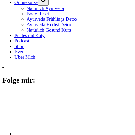
Onlinekurse
Natürlich Ayurveda
Body Reset
Ayurveda Frühlings Detox
Ayurveda Herbst Detox
Natürlich Gesund Kurs
Pilates mit Katy
Podcast
Shop
Events
Über Mich
Folge mir: