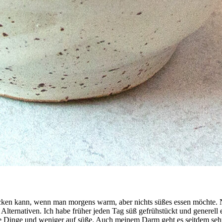
ken kann, wenn man morgens warm, aber nichts süßes essen möchte. Ne
lternativen. Ich habe früher jeden Tag süß gefrühstückt und generell
te Dinge und weniger auf süße. Auch meinem Darm geht es seitdem sehr 