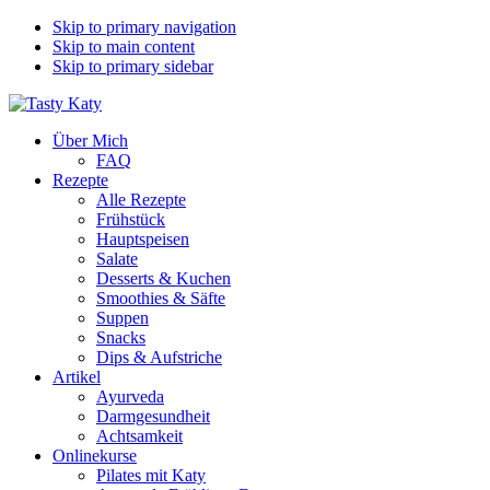
Skip to primary navigation
Skip to main content
Skip to primary sidebar
Über Mich
FAQ
Rezepte
Alle Rezepte
Frühstück
Hauptspeisen
Salate
Desserts & Kuchen
Smoothies & Säfte
Suppen
Snacks
Dips & Aufstriche
Artikel
Ayurveda
Darmgesundheit
Achtsamkeit
Onlinekurse
Pilates mit Katy