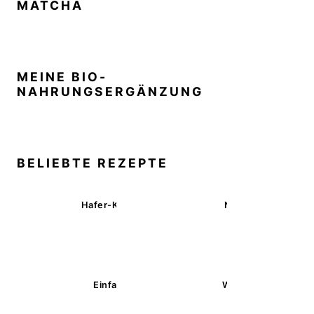
MATCHA
MEINE BIO-
NAHRUNGSERGÄNZUNG
BELIEBTE REZEPTE
Hafer-Kekse mit Schokoüberzug (ohne Backen)
Nussecken – vegan 
Einfache glutenfreie Buchweizenbrötchen
Wärmende Kürbis-