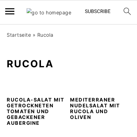
S
S
S
Startseite
»
Rucola
k
k
k
i
i
i
p
p
p
RUCOLA
t
t
t
o
o
o
p
m
p
r
a
r
i
i
i
RUCOLA-SALAT MIT
MEDITERRANER
GETROCKNETEN
NUDELSALAT MIT
m
n
m
TOMATEN UND
RUCOLA UND
a
c
a
GEBACKENER
OLIVEN
r
o
r
AUBERGINE
y
n
y