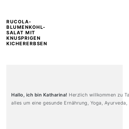
n
t
s
a
e
i
v
n
d
RUCOLA-
i
t
e
BLUMENKOHL-
SALAT MIT
g
b
KNUSPRIGEN
a
a
KICHERERBSEN
t
r
i
o
PRIMARY
n
SIDEBAR
Hallo, ich bin Katharina!
Herzlich willkommen zu Tas
alles um eine gesunde Ernährung, Yoga, Ayurveda,