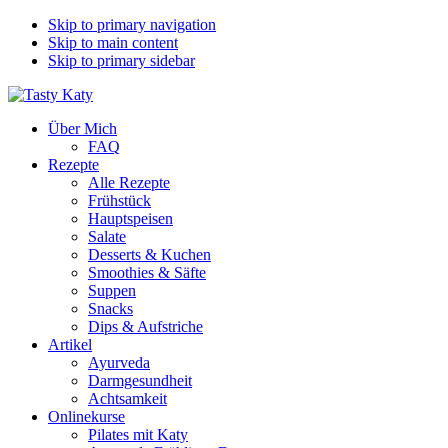
Skip to primary navigation
Skip to main content
Skip to primary sidebar
Über Mich
FAQ
Rezepte
Alle Rezepte
Frühstück
Hauptspeisen
Salate
Desserts & Kuchen
Smoothies & Säfte
Suppen
Snacks
Dips & Aufstriche
Artikel
Ayurveda
Darmgesundheit
Achtsamkeit
Onlinekurse
Pilates mit Katy