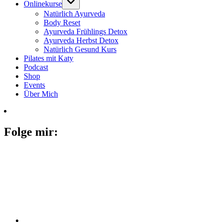
Onlinekurse
Natürlich Ayurveda
Body Reset
Ayurveda Frühlings Detox
Ayurveda Herbst Detox
Natürlich Gesund Kurs
Pilates mit Katy
Podcast
Shop
Events
Über Mich
Folge mir: