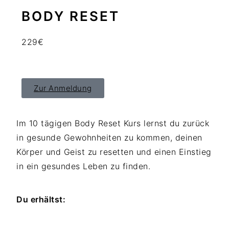
n
t
s
BODY RESET
a
e
i
v
n
d
229€
i
t
e
g
b
a
a
Zur Anmeldung
t
r
i
o
Im 10 tägigen Body Reset Kurs lernst du zurück
n
in gesunde Gewohnheiten zu kommen, deinen
Körper und Geist zu resetten und einen Einstieg
in ein gesundes Leben zu finden.
Du erhältst: