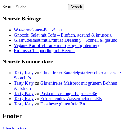
Search
Neueste Beiträge
Wassermelonen-Feta-Salat
Gnocchi Salat mit Tofu – Einfach, gesund & knusprig
Glasnudelsalat mit Erdnuss-Dressing – Schnell & gesund
Vegane Kartoffel-Tarte mit Spargel (glutenfrei)
Erdnuss-Chiapudding mit Beeren
Neueste Kommentare
Tasty Katy
zu
Glutenfreier Sauerteigstarter selber ansetzen:
So geht`s
Tasty Katy
zu
Glutenfreies Maisbrot mit grünem Bohnen
Aufstrich
Tasty Katy
zu
Pasta mit cremiger Paprikasoße
Tasty Katy
zu
Erfrischendes Wassermelonen-Eis
Tasty Katy
zu
Das beste glutenfreie Brot
Footer
↑ back to top