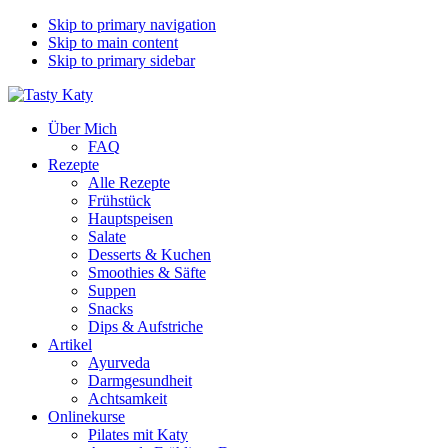
Skip to primary navigation
Skip to main content
Skip to primary sidebar
Über Mich
FAQ
Rezepte
Alle Rezepte
Frühstück
Hauptspeisen
Salate
Desserts & Kuchen
Smoothies & Säfte
Suppen
Snacks
Dips & Aufstriche
Artikel
Ayurveda
Darmgesundheit
Achtsamkeit
Onlinekurse
Pilates mit Katy