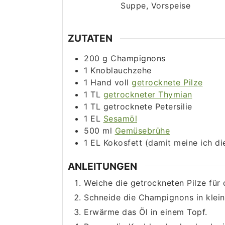
Suppe, Vorspeise
ZUTATEN
200
g
Champignons
1
Knoblauchzehe
1
Hand voll
getrocknete Pilze
1
TL
getrockneter Thymian
1
TL
getrocknete Petersilie
1
EL
Sesamöl
500
ml
Gemüsebrühe
1
EL
Kokosfett (damit meine ich d
ANLEITUNGEN
Weiche die getrockneten Pilze für 
Schneide die Champignons in klein
Erwärme das Öl in einem Topf.