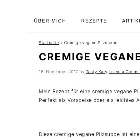
S
S
S
k
k
k
ÜBER MICH
REZEPTE
ARTIK
i
i
i
p
p
p
t
t
t
Startseite
»
Cremige vegane Pilzsuppe
o
o
o
CREMIGE VEGANE
p
m
p
r
a
r
16. November 2017
by
Tasty Katy
Leave a Comm
i
i
i
m
n
m
Mein Rezept für eine cremige vegane Pil
a
c
a
Perfekt als Vorspeise oder als leichtes
r
o
r
y
n
y
n
t
s
a
e
i
Diese cremige vegane Pilzsuppe ist ein
v
n
d