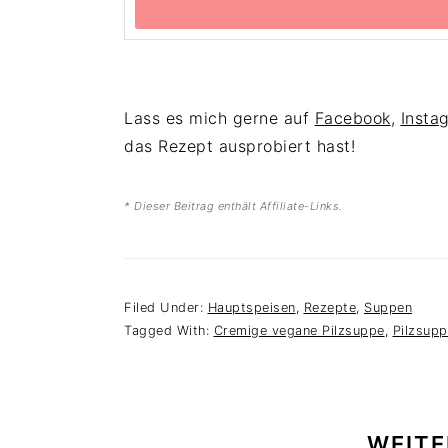
Lass es mich gerne auf
Facebook
,
Insta
das Rezept ausprobiert hast!
* Dieser Beitrag enthält Affiliate-Links.
Filed Under:
Hauptspeisen
,
Rezepte
,
Suppen
Tagged With:
Cremige vegane Pilzsuppe
,
Pilzsup
WEITE