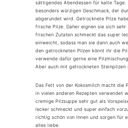
sättigendes Abendessen für kalte Tage. 
i
t
e
besonders würzigen Geschmack, der durc
g
b
abgerundet wird. Getrocknete Pilze habe
a
a
frische Pilze. Daher eignen sie sich se
t
r
frischen Zutaten schmeckt das super leck
i
einweicht, sodass man sie dann auch wei
o
den getrockneten Pilzen könnt ihr die Pi
n
verwende dafür gerne eine Pilzmischung,
Aber auch mit getrockneten Steinpilzen
Das Fett von der Kokosmilch macht die P
in vielen anderen Rezepten verwendet wi
cremige Pilzsuppe sehr gut als Vorspeis
lecker schmeckt und super einfach vor
richtig schön von Innen und sorgen für 
alles liebe.