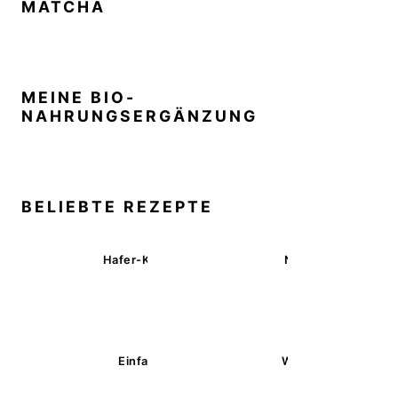
MATCHA
MEINE BIO-
NAHRUNGSERGÄNZUNG
BELIEBTE REZEPTE
Hafer-Kekse mit Schokoüberzug (ohne Backen)
Nussecken – vegan 
Einfache glutenfreie Buchweizenbrötchen
Wärmende Kürbis-