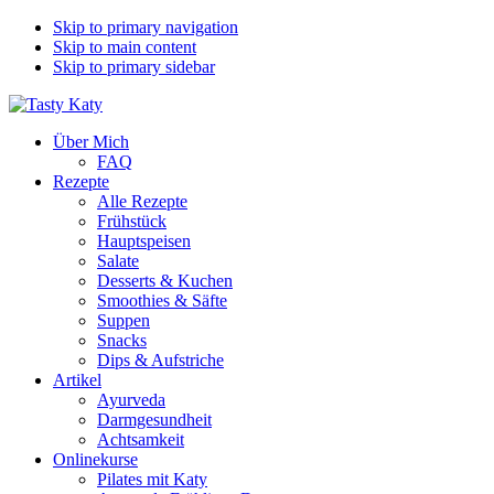
Skip to primary navigation
Skip to main content
Skip to primary sidebar
Über Mich
FAQ
Rezepte
Alle Rezepte
Frühstück
Hauptspeisen
Salate
Desserts & Kuchen
Smoothies & Säfte
Suppen
Snacks
Dips & Aufstriche
Artikel
Ayurveda
Darmgesundheit
Achtsamkeit
Onlinekurse
Pilates mit Katy