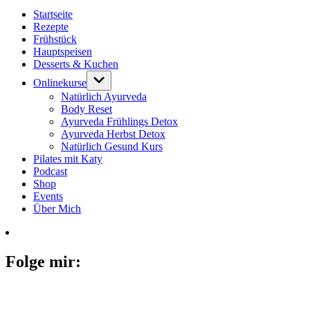
Startseite
Rezepte
Frühstück
Hauptspeisen
Desserts & Kuchen
Onlinekurse
Natürlich Ayurveda
Body Reset
Ayurveda Frühlings Detox
Ayurveda Herbst Detox
Natürlich Gesund Kurs
Pilates mit Katy
Podcast
Shop
Events
Über Mich
Folge mir: