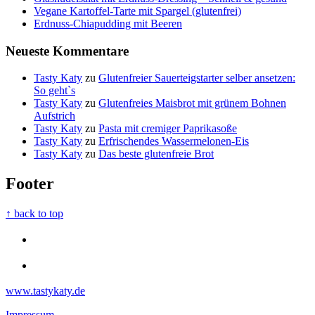
Vegane Kartoffel-Tarte mit Spargel (glutenfrei)
Erdnuss-Chiapudding mit Beeren
Neueste Kommentare
Tasty Katy
zu
Glutenfreier Sauerteigstarter selber ansetzen:
So geht`s
Tasty Katy
zu
Glutenfreies Maisbrot mit grünem Bohnen
Aufstrich
Tasty Katy
zu
Pasta mit cremiger Paprikasoße
Tasty Katy
zu
Erfrischendes Wassermelonen-Eis
Tasty Katy
zu
Das beste glutenfreie Brot
Footer
↑ back to top
www.tastykaty.de
Impressum