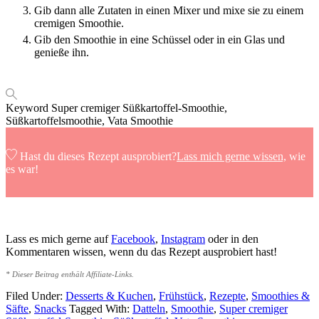
Gib dann alle Zutaten in einen Mixer und mixe sie zu einem
cremigen Smoothie.
Gib den Smoothie in eine Schüssel oder in ein Glas und
genieße ihn.
Keyword
Super cremiger Süßkartoffel-Smoothie,
Süßkartoffelsmoothie, Vata Smoothie
Hast du dieses Rezept ausprobiert?
Lass mich gerne wissen,
wie
es war!
Lass es mich gerne auf
Facebook
,
Instagram
oder in den
Kommentaren wissen, wenn du das Rezept ausprobiert hast!
* Dieser Beitrag enthält Affiliate-Links.
Filed Under:
Desserts & Kuchen
,
Frühstück
,
Rezepte
,
Smoothies &
Säfte
,
Snacks
Tagged With:
Datteln
,
Smoothie
,
Super cremiger