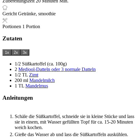
Zubereitungszeit
20
Minuten
Min.
Gericht
Getränke, smoothie
Portionen
1
Portion
Zutaten
1x
2x
3x
1/2
Süßkartoffel (ca. 100g)
2
Medjool-Datteln oder 3 normale Datteln
1/2
TL
Zimt
200
ml
Mandelmilch
1
TL
Mandelmus
Anleitungen
Schäle die Süßkartoffel, schneide sie in kleine Stücke und lass
sie in einem, mit Wasser gefüllten Topf für ca. 15-20 Minuten
weich kochen.
Gieße das Wasser ab und lass die Süßkartoffeln auskühlen.