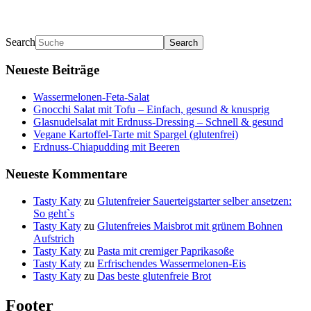
Search
Neueste Beiträge
Wassermelonen-Feta-Salat
Gnocchi Salat mit Tofu – Einfach, gesund & knusprig
Glasnudelsalat mit Erdnuss-Dressing – Schnell & gesund
Vegane Kartoffel-Tarte mit Spargel (glutenfrei)
Erdnuss-Chiapudding mit Beeren
Neueste Kommentare
Tasty Katy
zu
Glutenfreier Sauerteigstarter selber ansetzen:
So geht`s
Tasty Katy
zu
Glutenfreies Maisbrot mit grünem Bohnen
Aufstrich
Tasty Katy
zu
Pasta mit cremiger Paprikasoße
Tasty Katy
zu
Erfrischendes Wassermelonen-Eis
Tasty Katy
zu
Das beste glutenfreie Brot
Footer