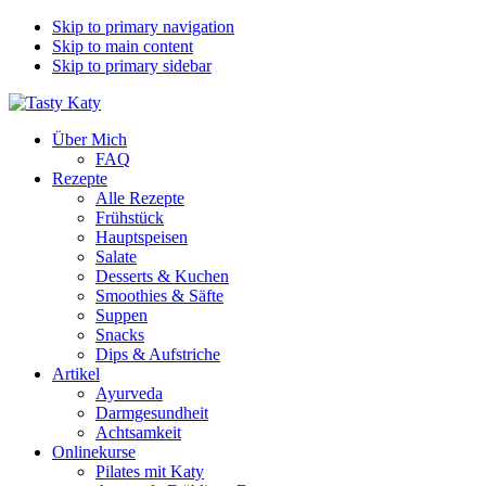
Skip to primary navigation
Skip to main content
Skip to primary sidebar
Über Mich
FAQ
Rezepte
Alle Rezepte
Frühstück
Hauptspeisen
Salate
Desserts & Kuchen
Smoothies & Säfte
Suppen
Snacks
Dips & Aufstriche
Artikel
Ayurveda
Darmgesundheit
Achtsamkeit
Onlinekurse
Pilates mit Katy