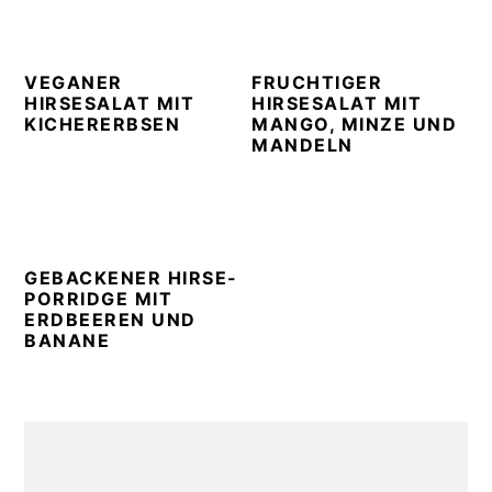
n
t
s
a
e
i
v
n
d
VEGANER
FRUCHTIGER
i
t
e
HIRSESALAT MIT
HIRSESALAT MIT
KICHERERBSEN
MANGO, MINZE UND
g
b
MANDELN
a
a
t
r
i
o
GEBACKENER HIRSE-
n
PORRIDGE MIT
ERDBEEREN UND
BANANE
PRIMARY
SIDEBAR